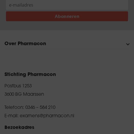
Over Pharmacon
Onze organisatie
Persberichten en publicaties
Contact
Bezoekadres en route
Diploma kwijt?
Privacyverklaring
Stichting Pharmacon
Postbus 1253
3600 BG Maarssen
Telefoon:
0346 – 584 210
E-mail:
examens@pharmacon.nl
Bezoekadres