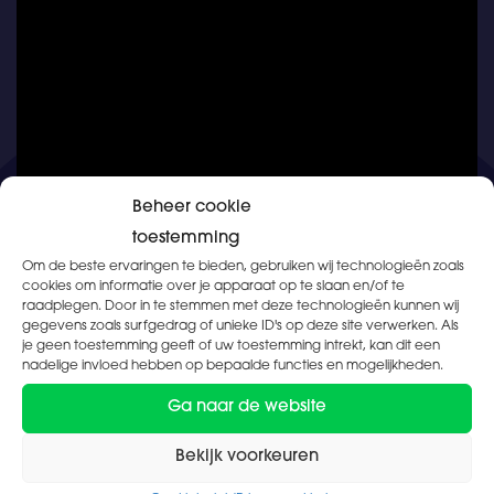
Beheer cookie
toestemming
Om de beste ervaringen te bieden, gebruiken wij technologieën zoals
cookies om informatie over je apparaat op te slaan en/of te
raadplegen. Door in te stemmen met deze technologieën kunnen wij
gegevens zoals surfgedrag of unieke ID's op deze site verwerken. Als
je geen toestemming geeft of uw toestemming intrekt, kan dit een
Werkgevers
nadelige invloed hebben op bepaalde functies en mogelijkheden.
Ga naar de website
Meer zekerheid met Pharmacon
Bekijk voorkeuren
Met onze vakdiploma’s Verkoop in de Drogisterij,