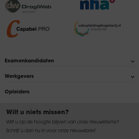
Examenkandidaten
Verkoop in de Drogisterij
Assistent-Drogist
Drogist
Examen boeken
Proefexamens
Veelgestelde vragen
Werkgevers
Verkoop in de Drogisterij
Assistent-Drogist
Drogist
Opleiders
Exameneisen
Wilt u niets missen?
Wilt u op de hoogte blijven van onze nieuwsitems?
Schrijf u dan nu in voor onze nieuwsbrief.