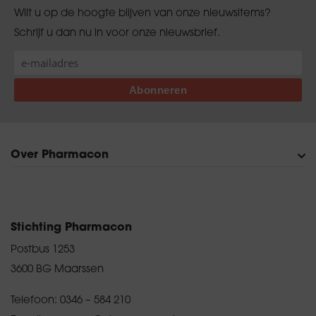
Wilt u op de hoogte blijven van onze nieuwsitems?
Schrijf u dan nu in voor onze nieuwsbrief.
Over Pharmacon
Onze organisatie
Persberichten en publicaties
Contact
Bezoekadres en route
Diploma kwijt?
Privacyverklaring
Stichting Pharmacon
Postbus 1253
3600 BG Maarssen
Telefoon:
0346 – 584 210