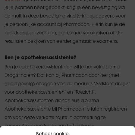
je je examen hebt geboekt, krijg je een bevestiging via
de mail. In deze bevestiging vind je inloggegevens voor
je persoonlijke account bij Pharmacon. Hierin kun je de
boekingsgegevens zien, je examen verplaatsen of de
resultaten bekijken van eerder gemaakte examens.
Ben je apothekersassistente?
Ben je apothekersassistente en wil je het vakdiploma
Drogist halen? Dat kan bij Pharmacon door het (met
goed gevolg) afleggen van de modules ‘Assistent-drogist
voor apothekersassistenten’ en ‘Toezicht’.
Apothekersassistenten dienen hun diploma
Apothekersassistente bij Pharmacon te laten registreren
om voor deze verkorte route in aanmerking te
komen. Stuur een kopie van het diploma
Beheer cookie
Apothekersassistente naar Pharmacon (Postbus 1253,