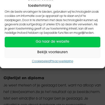
toestemming
3600 BG, Maarssen) of mail deze naar
Om de beste ervaringen te bieden, gebruiken wij technologieën zoals
examens@pharmacon.nl
.
cookies om informatie over je apparaat op te slaan en/of te
raadplegen. Door in te stemmen met deze technologieën kunnen wij
gegevens zoals surfgedrag of unieke ID's op deze site verwerken. Als
Voorbereiden op je examen
je geen toestemming geeft of uw toestemming intrekt, kan dit een
Pharmacon helpt je graag bij de voorbereiding op je
nadelige invloed hebben op bepaalde functies en mogelijkheden.
examen. Met
handige tips
, maar ook met
proefexamens
Ga naar de website
om je kennis te testen. Vergeet ook niet om de
Bekijk voorkeuren
exameneisen goed door te nemen. Je kunt hier
de
exameneisen
voor alle examenmodules van Drogist
Cookiebeleid
Privacyverklaring
bekijken. Veel succes!
Cijferlijst en diploma
Je weet meteen of je geslaagd bent, want na afloop van
het (deel)examen zie je het resultaat op je beeldscherm.
Met een eindcijfer 6 of hoger ben je geslaagd. Je