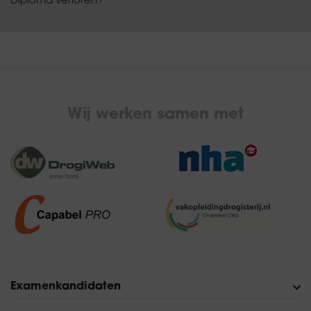
Diploma verloren?
Wij werken samen met
Examenkandidaten
Verkoop in de Drogisterij
Assistent-Drogist
Drogist
Examen boeken
Proefexamens
Veelgestelde vragen