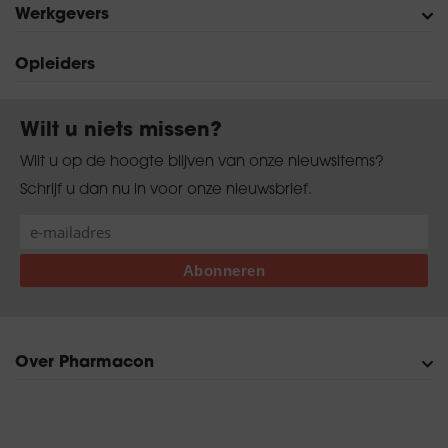
Werkgevers
Verkoop in de Drogisterij
Assistent-Drogist
Drogist
Opleiders
Exameneisen
Wilt u niets missen?
Wilt u op de hoogte blijven van onze nieuwsitems?
Schrijf u dan nu in voor onze nieuwsbrief.
Over Pharmacon
Onze organisatie
Persberichten en publicaties
Contact
Bezoekadres en route
Diploma kwijt?
Privacyverklaring