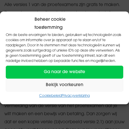
Alle versies 1 van de proefexamens zijn gratis te maken.
De overige versies zijn enkel te maken tegen betaling.
Beheer cookie
toestemming
Om de beste ervaringen te bieden, gebruiken wij technologieën zoals
cookies om informatie over je apparaat op te slaan en/of te
Ik heb voor de tweede keer een betaalde versie
raadplegen. Door in te stemmen met deze technologieën kunnen wij
van het proefexamen gekocht. Maar ik zie deze
gegevens zoals surfgedrag of unieke ID's op deze site verwerken. Als
versie niet ertussen staan, klopt dat?
je geen toestemming geeft of uw toestemming intrekt, kan dit een
In de omgeving waar je de proefexamens maakt,
nadelige invloed hebben op bepaalde functies en mogelijkheden.
noteert het systeem de betreffende versie al in jouw
Ga naar de website
account. Het systeem is zo ingericht dat eenzelfde versie
Bekijk voorkeuren
niet nog een keer gekoppeld wordt.
Cookiebeleid
Privacyverklaring
Stuur een mail naar
examens@pharmacon.nl
met
vermelding van de versie van het proefexamen dat je
wilt maken en een bewijs van betaling. Dan zorgen wij
dat er een kopie versie (bijvoorbeeld versie 2.1) aan jouw