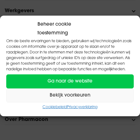
Werkgevers
Verkoop in de Drogisterij
Assistent-Drogist
Drogist
Beheer cookie
Opleiders
Exameneisen
toestemming
Om de beste ervaringen te bieden, gebruiken wij technologieën zoals
Wilt u niets missen?
cookies om informatie over je apparaat op te slaan en/of te
raadplegen. Door in te stemmen met deze technologieën kunnen wij
Wilt u op de hoogte blijven van onze nieuwsitems?
gegevens zoals surfgedrag of unieke ID's op deze site verwerken. Als
je geen toestemming geeft of uw toestemming intrekt, kan dit een
Schrijf u dan nu in voor onze nieuwsbrief.
nadelige invloed hebben op bepaalde functies en mogelijkheden.
Ga naar de website
Bekijk voorkeuren
Cookiebeleid
Privacyverklaring
Over Pharmacon
Onze organisatie
Persberichten en publicaties
Contact
Bezoekadres en route
Diploma kwijt?
Privacyverklaring