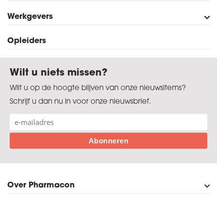
Werkgevers
Verkoop in de Drogisterij
Assistent-Drogist
Drogist
Opleiders
Exameneisen
Wilt u niets missen?
Wilt u op de hoogte blijven van onze nieuwsitems?
Schrijf u dan nu in voor onze nieuwsbrief.
Over Pharmacon
Onze organisatie
Persberichten en publicaties
Contact
Bezoekadres en route
Diploma kwijt?
Privacyverklaring